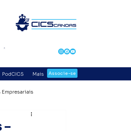
Revista CICS &
Negócios
Associe-se
PodCICS
Mais
 Empresariais
 Entidades
 –