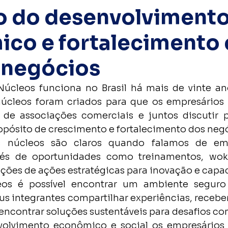
o do desenvolviment
co e fortalecimento 
 negócios
úcleos funciona no Brasil há mais de vinte ano
núcleos foram criados para que os empresários 
 de associações comerciais e juntos discutir 
ósito de crescimento e fortalecimento dos neg
s núcleos são claros quando falamos de em
és de oportunidades como treinamentos, woksh
uções de ações estratégicas para inovação e capa
os é possível encontrar um ambiente seguro 
s integrantes compartilhar experiências, receber 
ncontrar soluções sustentáveis para desafios c
volvimento econômico e social os empresários i