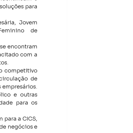
soluções para 
sária, Jovem 
Feminino de 
se encontram 
citado com a 
tos.
 competitivo 
irculação de 
 empresários. 
ico e outras 
dade para os 
 para a CICS, 
de negócios e 