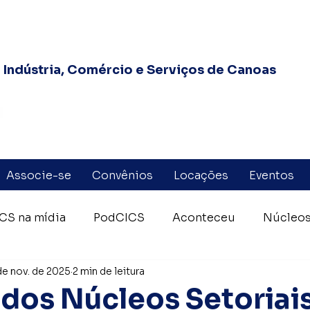
Indústria, Comércio e Serviços de Canoas
Associe-se
Convênios
Locações
Eventos
CS na mídia
PodCICS
Aconteceu
Núcleos
de nov. de 2025
2 min de leitura
eiros Voluntários Canoas
Federasul
Fórum das
 dos Núcleos Setoriais