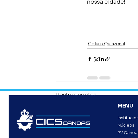
nossa cidade!
Coluna Quinzenal
Posts recentes
MENU
Institucio
Núcleos
PV Canoa