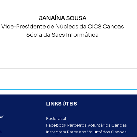
JANAÍNA SOUSA
Vice-Presidente de Núcleos da CICS Canoas
Sócia da Saes Informática
LINKS ÚTEIS
nal
Federasul
Facebook Parceiros Voluntários Canoas
s
Instagram Parceiros Voluntários Canoas