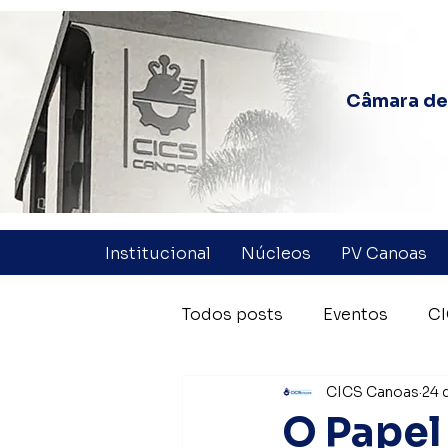
Câmara de 
Institucional
Núcleos
PV Canoas
Todos posts
Eventos
CI
CICS Canoas
24 
Coluna Quinzenal
Parc
O Papel