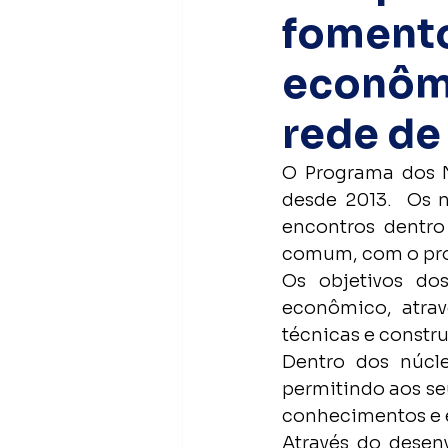
foment
Nota Pública
econômi
rede de
O Programa dos N
desde 2013.  Os 
encontros dentro
comum, com o prop
Os objetivos do
econômico, atrav
técnicas e constr
Dentro dos núcle
permitindo aos seu
conhecimentos e e
Através do desen