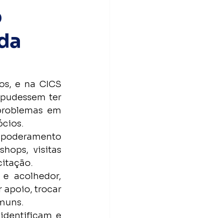
o
da
s, e na CICS 
pudessem ter 
problemas em 
ócios.
poderamento 
ops, visitas 
citação.
e acolhedor, 
apoio, trocar 
omuns.
dentificam e 