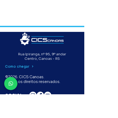
Rua Ipiranga, nº 95, 9º andar
Centro, Canoas - RS
Como chegar
©2026. CICS Canoas.
Todos os direitos reservados.
SOCIAL
CONTATOS
Fone:
(51) 3466.4666