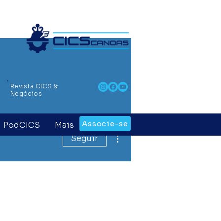
Revista CICS &
Negócios
Associe-se
PodCICS
Mais
Mais ações
Seguir