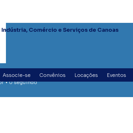
Indústria, Comércio e Serviços de Canoas
dimentocics2
Administrador
Associe-se
Convênios
Locações
Eventos
or
0
seguindo