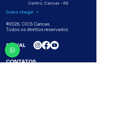
Centro, Canoas - RS
Como chegar
©2026. CICS Canoas.
Todos os direitos reservados.
SOCIAL
CONTATOS
Fone:
(51) 3466.4666
Celular:
(51) 99355.7783
E-mail:
atendimento@cicscanoas.com.br
LINKS ÚTEIS
Federasul
Facebook Parceiros Voluntários
Canoas