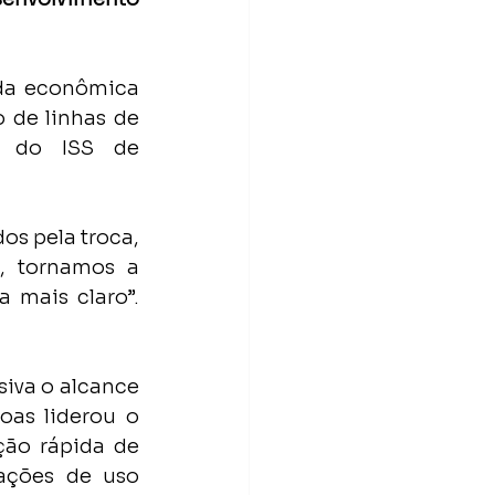
da econômica 
 de linhas de 
o do ISS de 
s pela troca, 
 tornamos a 
Parceiros Voluntários mais forte, ativa e com um propósito ainda mais claro”. 
iva o alcance 
as liderou o 
ão rápida de 
ações de uso 