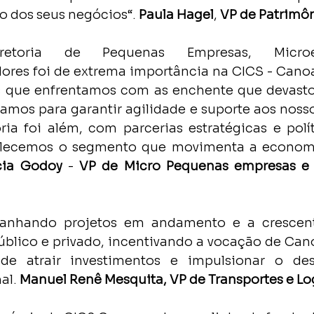
 dos seus negócios“. 
Paula Hagel
, 
VP de Patrimô
etoria de Pequenas Empresas, Microe
es foi de extrema importância na CICS - Canoas
es que enfrentamos com as enchente que devasto
amos para garantir agilidade e suporte aos nosso
ia foi além, com parcerias estratégicas e polít
rtalecemos o segmento que movimenta a econom
ícia Godoy
 -
 VP de Micro Pequenas empresas e 
anhando projetos em andamento e a crescente
público e privado, incentivando a vocação de Ca
 de atrair investimentos e impulsionar o des
l. 
Manuel Renê Mesquita,
VP de Transportes e Lo