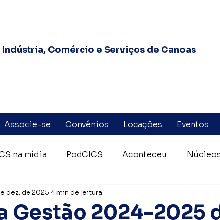
Indústria, Comércio e Serviços de Canoas
Associe-se
Convênios
Locações
Eventos
CS na mídia
PodCICS
Aconteceu
Núcleos
de dez. de 2025
4 min de leitura
eiros Voluntários Canoas
Federasul
Fórum das
a Gestão 2024-2025 