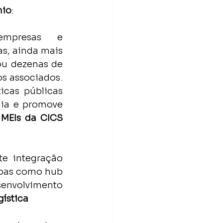
nio
:
mpresas e 
, ainda mais 
u dezenas de 
s associados. 
icas públicas 
ia e promove 
MEIs da CICS 
 integração 
noas como hub 
envolvimento 
gística