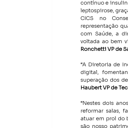
contínuo e insulin
leptospirose, graç
CICS no Consel
representação qua
com Saúde, a dir
voltada ao bem v
Ronchetti VP de 
“A Diretoria de I
digital, fomenta
superação dos des
Haubert VP de Tec
“Nestes dois ano
reformar salas, f
atuar em prol do 
são nosso patrimô