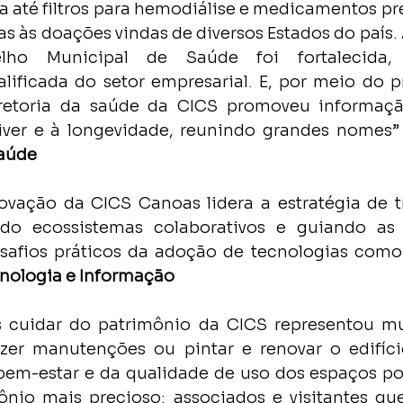
a até filtros para hemodiálise e medicamentos pre
as às doações vindas de diversos Estados do país. 
ho Municipal de Saúde foi fortalecida, 
lificada do setor empresarial. E, por meio do 
etoria da saúde da CICS promoveu informação
iver e à longevidade, reunindo grandes nomes”
Saúde
novação da CICS Canoas lidera a estratégia de 
ndo ecossistemas colaborativos e guiando as
afios práticos da adoção de tecnologias como a
nologia e Informação
s cuidar do patrimônio da CICS representou mu
azer manutenções ou pintar e renovar o edifíci
bem-estar e da qualidade de uso dos espaços po
nio mais precioso: associados e visitantes que