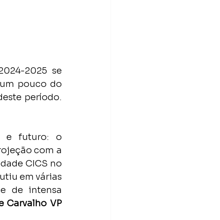
 um pouco do 
este período. 
 e futuro: o 
rojeção com a 
idade CICS no 
tiu em várias 
e de intensa 
e Carvalho VP 