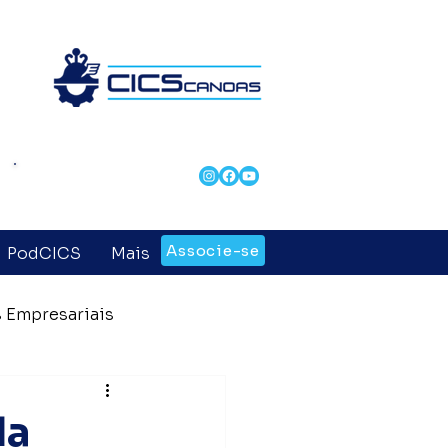
Revista CICS &
Negócios
Associe-se
PodCICS
Mais
 Empresariais
 Entidades
da