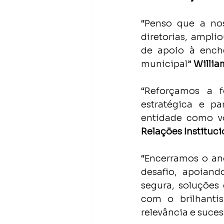
“Penso que a nos
diretorias, ampli
de apoio à enche
municipal” 
Willia
“Reforçamos a f
estratégica e pa
entidade como vo
Relações Instituci
“Encerramos o an
desafio, apoiand
segura, soluções
com o brilhantis
relevância e sucess