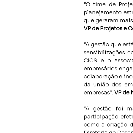
“O time de Proje
planejamento estr
que geraram mais 
VP de Projetos e 
“A gestão que está
sensibilizações 
CICS e o associ
empresários enga
colaboração e ino
da união dos empr
empresas”. 
VP de 
“A gestão foi ma
participação efet
como a criação do
Diretoria de Des