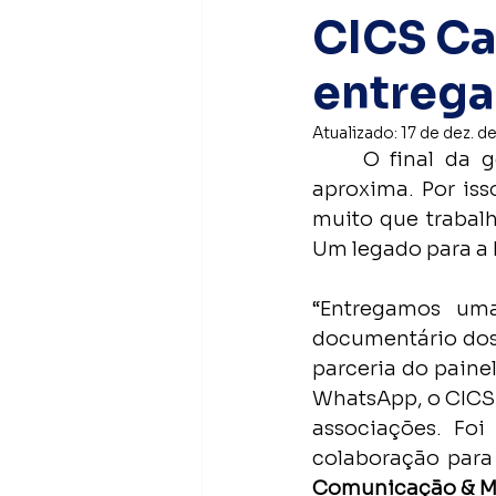
CICS Ca
Nota Pública
entrega
Atualizado:
17 de dez. d
	O final da gestão da Diretoria Executiva da CICS Canoas 2024-2025 se 
aproxima. Por is
muito que trabalh
Um legado para a 
“Entregamos uma 
documentário dos 
parceria do paine
WhatsApp, o CICS 
associações. Foi
colaboração para 
Comunicação & M