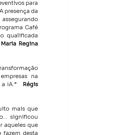
ventivos para 
A presença da 
assegurando 
programa Café 
 qualificada 
 
Maria Regina 
transformação 
 empresas na 
 IA.”   
Régis 
ito mais que 
o… significou 
r aqueles que 
 fazem desta 