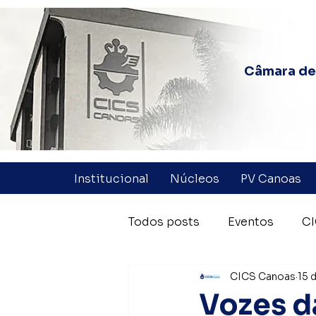
Câmara de 
Institucional
Núcleos
PV Canoas
Todos posts
Eventos
CI
CICS Canoas
15 
Coluna Quinzenal
Parc
Vozes d