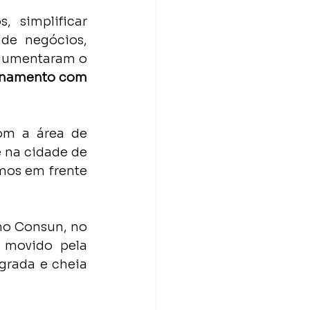
 simplificar 
de negócios, 
aumentaram o 
onamento com 
om a área de 
 na cidade de 
os em frente 
no Consun, no 
 movido pela 
grada e cheia 