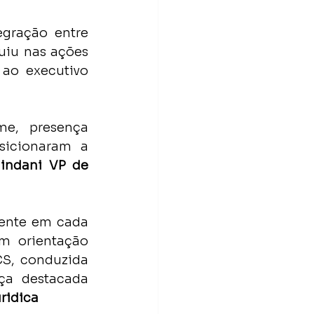
gração entre 
uiu nas ações 
ao executivo 
e, presença 
sicionaram a 
indani VP de 
ente em cada 
m orientação 
S, conduzida 
ça destacada 
uridica