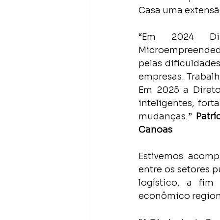
Casa uma extensão
“Em 2024 Dir
Microempreendedor
pelas dificuldad
empresas. Trabalh
Em 2025 a Diretor
inteligentes, fo
mudanças.”
 Patr
Canoas
Estivemos acomp
entre os setores 
logístico, a fim
econômico regiona