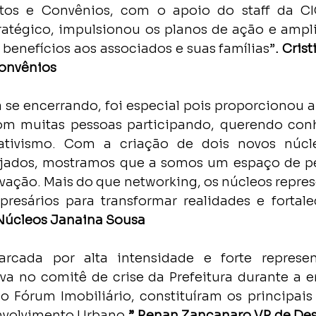
tos e Convênios, com o apoio do staff da CIC
atégico, impulsionou os planos de ação e ampli
benefícios aos associados e suas famílias”
. Cris
Convênios
 se encerrando, foi especial pois proporcionou a 
com muitas pessoas participando, querendo conh
ativismo. Com a criação de dois novos núcle
jados, mostramos que a somos um espaço de pe
vação. Mais do que networking, os núcleos repres
esários para transformar realidades e fortalec
Núcleos Janaina Sousa
rcada por alta intensidade e forte represent
iva no comitê de crise da Prefeitura durante a 
 Fórum Imobiliário, constituíram os principais
envolvimento Urbano
.” Renan Zancanaro VP de De