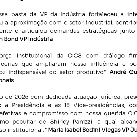
sa pasta da VP da Indústria fortaleceu a inte
ou a aproximação com o setor industrial, contrib
nte e articulou demandas estratégicas junto 
m Bond VP Indústria
orça institucional da CICS com diálogo firm
rcerias que ampliaram nossa influência e po
z indispensável do setor produtivo”. 
André Gu
onais
o de 2025 com dedicada atuação jurídica, pres
o a Presidência e as 18 Vice-presidências, co
 efetivas e compromisso com nossa querida CIC
mo peculiar de Shirley Panizzi, a qual alcan
o institucional.” 
Maria Isabel Bodini Viegas VP J