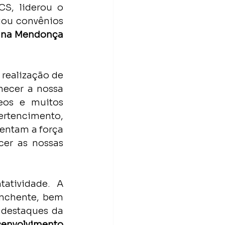
S, liderou o 
ou convênios 
tina Mendonça 
realização de 
ecer a nossa 
os e muitos 
rtencimento, 
entam a força 
er as nossas 
atividade. A 
enchente, bem 
 destaques da 
senvolvimento 