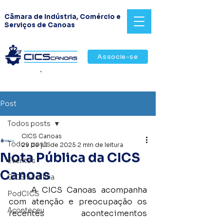
Câmara de Indústria, Comércio e
Serviços de Canoas
Associe-se
Revista CICS & Negócios
Post
Todos posts
CICS Canoas
Todos posts
29 de jul. de 2025
2 min de leitura
Nota Pública da CICS
Eventos
Canoas
CICS na mídia
	A CICS Canoas acompanha 
PodCICS
com atenção e preocupação os 
Aconteceu
recentes acontecimentos 