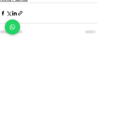
Comentários
Escreva um comentário
Rua Ipiranga, nº 95, 9º andar
Centro, Canoas - RS