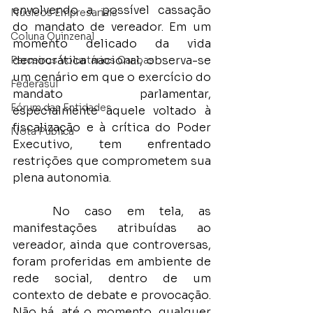
envolvendo a possível cassação 
Núcleos Empresariais
do mandato de vereador. Em um 
Coluna Quinzenal
momento delicado da vida 
democrática nacional, observa-se 
Parceiros Voluntários Canoas
um cenário em que o exercício do 
Federasul
mandato parlamentar, 
Fórum das Entidades
especialmente aquele voltado à 
fiscalização e à crítica do Poder 
Nota Pública
Executivo, tem enfrentado 
restrições que comprometem sua 
plena autonomia.
	No caso em tela, as 
manifestações atribuídas ao 
vereador, ainda que controversas, 
foram proferidas em ambiente de 
rede social, dentro de um 
contexto de debate e provocação. 
Não há, até o momento, qualquer 