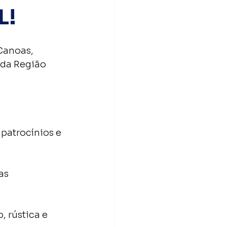
L!
Canoas, 
 da Região 
patrocínios e 
as 
 rústica e 