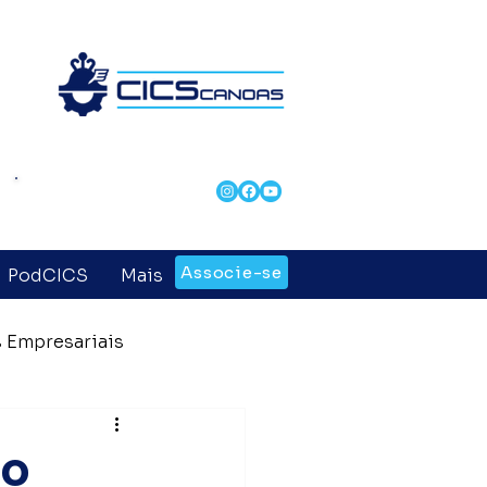
Revista CICS &
Negócios
Associe-se
PodCICS
Mais
 Empresariais
 Entidades
ão