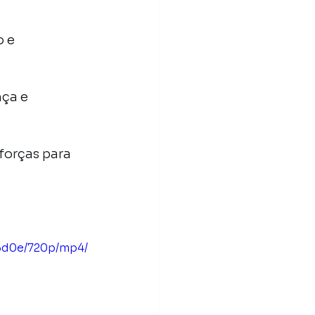
 e 
ça e 
forças para 
d3d0e/720p/mp4/