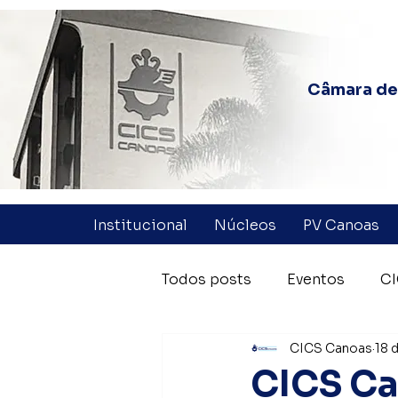
Câmara de 
Institucional
Núcleos
PV Canoas
Todos posts
Eventos
CI
CICS Canoas
18 
Coluna Quinzenal
Parc
CICS Ca