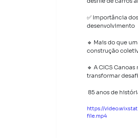
desfile de carros 
✅ Importância dos
desenvolvimento
🔹 Mais do que um
construção coleti
🔹 A CICS Canoas r
transformar desaf
 85 anos de histó
https://video.wixs
file.mp4