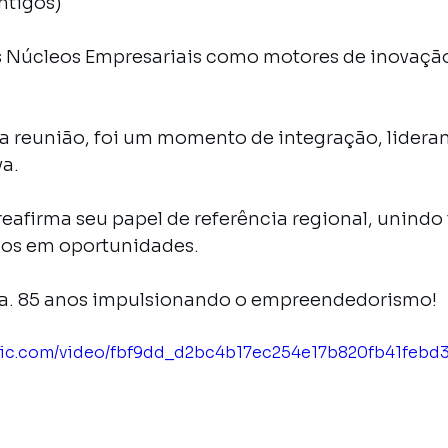
antigos)
 Núcleos Empresariais como motores de inovação
a reunião, foi um momento de integração, lideran
va.
eafirma seu papel de referência regional, unindo 
ios em oportunidades.
ria. 85 anos impulsionando o empreendedorismo!
tatic.com/video/fbf9dd_d2bc4b17ec254e17b820fb41feb