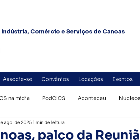
Indústria, Comércio e Serviços de Canoas
Associe-se
Convênios
Locações
Eventos
CS na mídia
PodCICS
Aconteceu
Núcleos
de ago. de 2025
1 min de leitura
eiros Voluntários Canoas
Federasul
Fórum das
noas, palco da Reuni