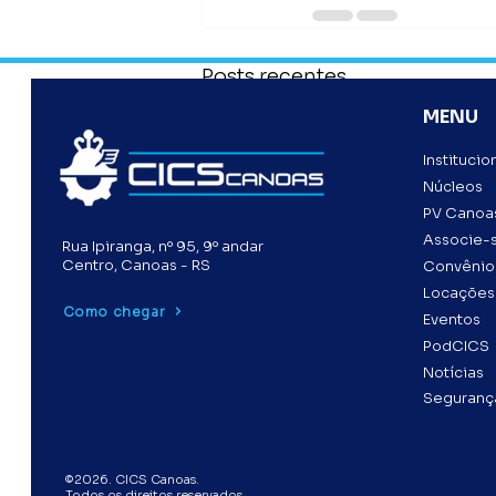
Posts recentes
MENU
Institucio
Núcleos
PV Canoa
Associe-
Rua Ipiranga, nº 95, 9º andar
Centro, Canoas - RS
Convênio
Locações
Como chegar
Eventos
PodCICS
Notícias
Segurança
©2026. CICS Canoas.
Comentários
Todos os direitos reservados.